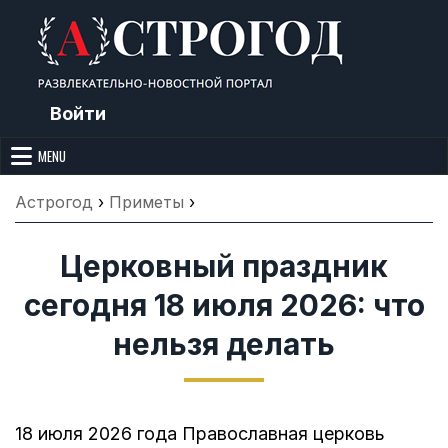
Skip
to
content
Войти
Астрогод: Праздники сегодня,
Календарь праздников и астрология. Фазы луны, народные
приметы, точный гороскоп и толкование снов. Читайте, что можно и
MENU
Лунный календарь, Приметы,
нельзя делать сегодня, на Астрогод.ру.
Что нельзя делать, Гороскопы и
Астрогод
›
Приметы
›
Сонник
Церковный праздник
сегодня 18 июля 2026: что
нельзя делать
18 июля 2026 года Православная церковь