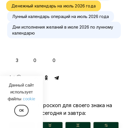
Денежный календарь на июль 2026 года
Лунный календарь операций на июль 2026 года
Дни исполнения желаний в июле 2026 по лунному
календарю
👍
❤️
😂
3
0
0
💬 0
Данный сайт
использует
файлы
cookie
Читайте гороскоп для своего знака на
ОК
сегодня и завтра:
♈︎
♉︎
♊︎
♋︎