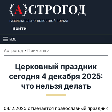
Skip
to
content
Войти
Астрогод: Праздники сегодня,
Календарь праздников и астрология. Фазы луны, народные
приметы, точный гороскоп и толкование снов. Читайте, что можно и
MENU
Лунный календарь, Приметы,
нельзя делать сегодня, на Астрогод.ру.
Что нельзя делать, Гороскопы и
Астрогод
›
Приметы
›
Сонник
Церковный праздник
сегодня 4 декабря 2025:
что нельзя делать
04.12.2025 отмечается православный праздник