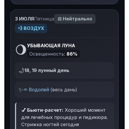
3 ИЮЛЯ
Пятница
⚖️ Нейтрально
💨 ВОЗДУХ
🌖
УБЫВАЮЩАЯ ЛУНА
Освещенность:
86%
🌙
18, 19 лунный день
✨
♒ Водолей
(весь день)
💅 Бьюти-расчет:
Хороший момент
для лечебных процедур и педикюра.
Стрижка ногтей сегодня