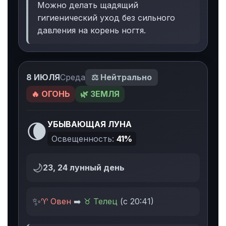
Можно делать щадящий
гигиенический уход без сильного
давления на корень ногтя.
8 ИЮЛЯ
Среда
⚖️ Нейтрально
🔥 ОГОНЬ
🌿 ЗЕМЛЯ
🌘
УБЫВАЮЩАЯ ЛУНА
Освещенность:
41%
🌙
23, 24 лунный день
✨
♈ Овен
➡️
♉ Телец
(с 20:41)