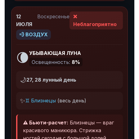
12
Воскресенье
❌
ИЮЛЯ
Неблагоприятно
💨 ВОЗДУХ
🌘
УБЫВАЮЩАЯ ЛУНА
Освещенность:
8%
🌙
27, 28 лунный день
✨
♊ Близнецы
(весь день)
⚠️ Бьюти-расчет:
Близнецы — враг
красивого маникюра. Стрижка
ногтей сегодня с большой долей