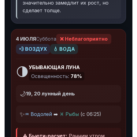
значительно замедлит их рост, но
сделает толще.
4 ИЮЛЯ
Суббота
❌ Неблагоприятно
💨 ВОЗДУХ
💧 ВОДА
🌗
УБЫВАЮЩАЯ ЛУНА
Освещенность:
78%
🌙
19, 20 лунный день
✨
♒ Водолей
➡️
♓ Рыбы
(с 06:25)
⚠️ Бьюти-расчет:
Ранним утром