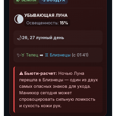
🌘
УБЫВАЮЩАЯ ЛУНА
Освещенность:
15%
🌙
26, 27 лунный день
✨
♉ Телец
➡️
♊ Близнецы
(с 01:41)
⚠️ Бьюти-расчет:
Ночью Луна
перешла в Близнецы — один из двух
самых опасных знаков для ухода.
Маникюр сегодня может
спровоцировать сильную ломкость
и сухость кожи рук.