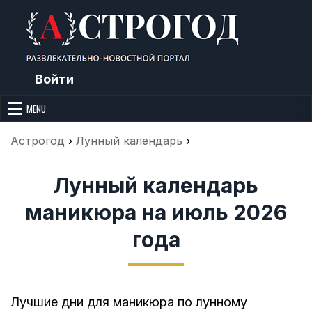
Skip
to
content
Войти
Астрогод: Праздники сегодня,
Календарь праздников и астрология. Фазы луны, народные
приметы, точный гороскоп и толкование снов. Читайте, что можно и
MENU
Лунный календарь, Приметы,
нельзя делать сегодня, на Астрогод.ру.
Что нельзя делать, Гороскопы и
Астрогод
›
Лунный календарь
›
Сонник
Лунный календарь
маникюра на июль 2026
года
Лучшие дни для маникюра по лунному