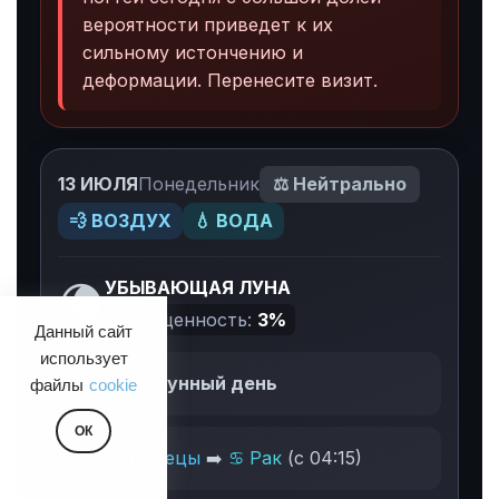
вероятности приведет к их
сильному истончению и
деформации. Перенесите визит.
13 ИЮЛЯ
Понедельник
⚖️ Нейтрально
💨 ВОЗДУХ
💧 ВОДА
🌘
УБЫВАЮЩАЯ ЛУНА
Освещенность:
3%
Данный сайт
использует
🌙
28, 29 лунный день
файлы
cookie
ОК
✨
♊ Близнецы
➡️
♋ Рак
(с 04:15)