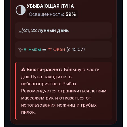
🌗
УБЫВАЮЩАЯ ЛУНА
Освещенность:
59%
🌙
21, 22 лунный день
✨
♓ Рыбы
➡️
♈ Овен
(с 15:07)
⚠️ Бьюти-расчет:
Бóльшую часть
дня Луна находится в
неблагоприятных Рыбах.
Рекомендуется ограничиться легким
массажем рук и отказаться от
использования ножниц и грубых
пилок.