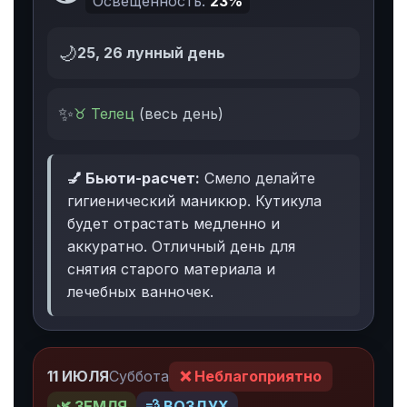
Освещенность:
23%
🌙
25, 26 лунный день
✨
♉ Телец
(весь день)
💅 Бьюти-расчет:
Смело делайте
гигиенический маникюр. Кутикула
будет отрастать медленно и
аккуратно. Отличный день для
снятия старого материала и
лечебных ванночек.
11 ИЮЛЯ
Суббота
❌ Неблагоприятно
🌿 ЗЕМЛЯ
💨 ВОЗДУХ