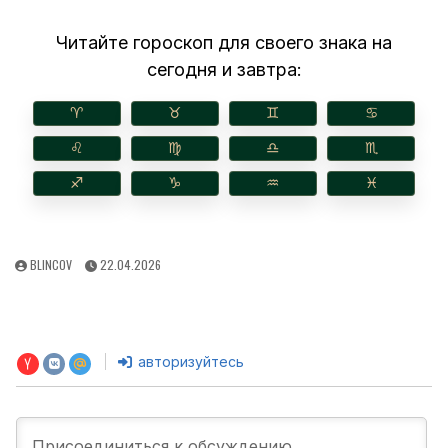
Читайте гороскоп для своего знака на
сегодня и завтра:
♈︎
♉︎
♊︎
♋︎
♌︎
♍︎
♎︎
♏︎
♐︎
♑︎
♒︎
♓︎
AUTHOR:
PUBLISHED
BLINCOV
22.04.2026
DATE:
авторизуйтесь