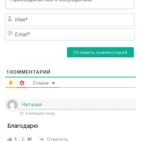
И
м
я
E
*
m
a
i
l
*
1
КОММЕНТАРИЙ
Старые
Наталья
3 месяцев назад
Благодарю
1
0
Ответить