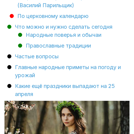
(Василий Парильщик)
По церковному календарю
Что можно и нужно сделать сегодня
Народные поверья и обычаи
Православные традиции
Частые вопросы
Главные народные приметы на погоду и
урожай
Какие ещё праздники выпадают на 25
апреля