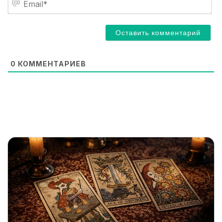
*
m
a
i
l
*
0
КОММЕНТАРИЕВ