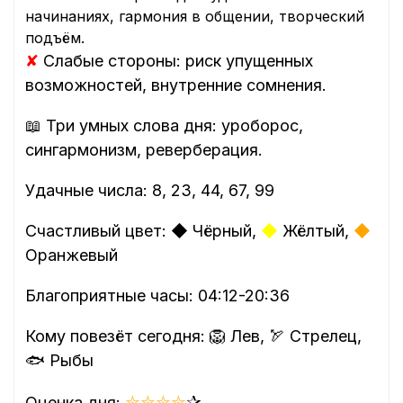
начинаниях, гармония в общении, творческий
подъём.
✘
Слабые стороны: риск упущенных
возможностей, внутренние сомнения.
📖 Три умных слова дня: уроборос,
сингармонизм, реверберация.
Удачные числа: 8, 23, 44, 67, 99
Счастливый цвет:
◆
Чёрный,
◆
Жёлтый,
◆
Оранжевый
Благоприятные часы: 04:12-20:36
Кому повезёт сегодня: 🦁 Лев, 🏹 Стрелец,
🐟 Рыбы
✮
✮
✮
✮
✰
Оценка дня: