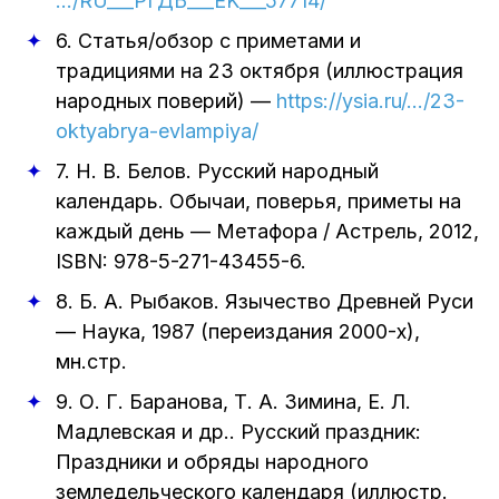
…/RU___РГДБ___EK___57714/
6.
Статья/обзор с приметами и
традициями на 23 октября (иллюстрация
народных поверий)
—
https://ysia.ru/…/23-
oktyabrya-evlampiya/
7.
Н. В. Белов
.
Русский народный
календарь. Обычаи, поверья, приметы на
каждый день
—
Метафора / Астрель
,
2012
,
ISBN: 978-5-271-43455-6.
8.
Б. А. Рыбаков
.
Язычество Древней Руси
—
Наука
,
1987 (переиздания 2000-х)
,
мн.стр.
9.
О. Г. Баранова, Т. А. Зимина, Е. Л.
Мадлевская и др.
.
Русский праздник:
Праздники и обряды народного
земледельческого календаря (иллюстр.