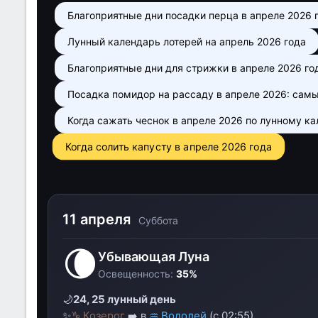
Благоприятные дни посадки перца в апреле 2026
Лунный календарь лотерей на апрель 2026 года
Благоприятные дни для стрижки в апреле 2026 го
Посадка помидор на рассаду в апреле 2026: сам
Когда сажать чеснок в апреле 2026 по лунному к
Когда солить капусту в апреле 2026 года
11 апреля
Суббота
🌘
Убывающая Луна
Освещенность:
35%
🌙
24, 25 лунный день
✨
♑ Козерог
➡️ в
♒ Водолей
(с 02:55)