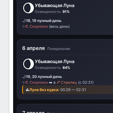
🌖
Убывающая Луна
Освещенность:
91%
🌙
18, 19 лунный день
✨
♏ Скорпион
(весь день)
6 апреля
Понедельник
🌖
Убывающая Луна
Освещенность:
84%
🌙
19, 20 лунный день
✨
♏ Скорпион
➡️ в
♐ Стрелец
(с 02:31)
⚠️
Луна без курса:
00:29 — 02:31
7 апреля