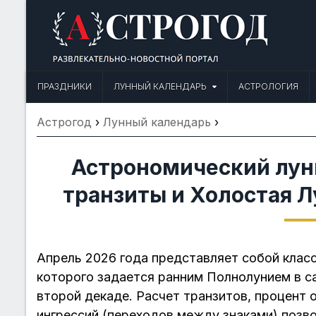
Skip
to
content
Астрогод: Праздники сегодня,
Календарь праздников и астрология. Фазы луны, народные прим
ПРАЗДНИКИ
ЛУННЫЙ КАЛЕНДАРЬ
АСТРОЛОГИЯ
Астрогод
›
Лунный календарь
›
Астрономический лун
транзиты и Холостая Л
Апрель 2026 года представляет собой клас
которого задается ранним Полнолунием в с
второй декаде. Расчет транзитов, процент
ингрессий (переходов между знаками) позв