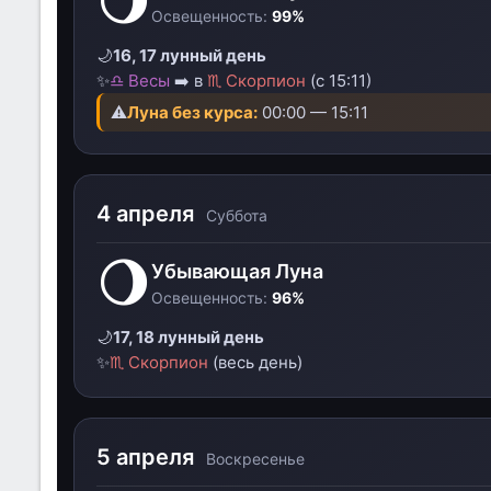
🌖
Освещенность:
99%
🌙
16, 17 лунный день
✨
♎ Весы
➡️ в
♏ Скорпион
(с 15:11)
⚠️
Луна без курса:
00:00 — 15:11
4 апреля
Суббота
🌖
Убывающая Луна
Освещенность:
96%
🌙
17, 18 лунный день
✨
♏ Скорпион
(весь день)
5 апреля
Воскресенье