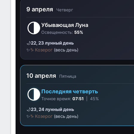
9 апреля
Четверг
🌗
Убывающая Луна
Освещенность:
55%
🌙
22, 23 лунный день
✨
♑ Козерог
(весь день)
10 апреля
Пятница
🌗
Последняя четверть
Точное время:
07:51
| 45%
🌙
23, 24 лунный день
✨
♑ Козерог
(весь день)