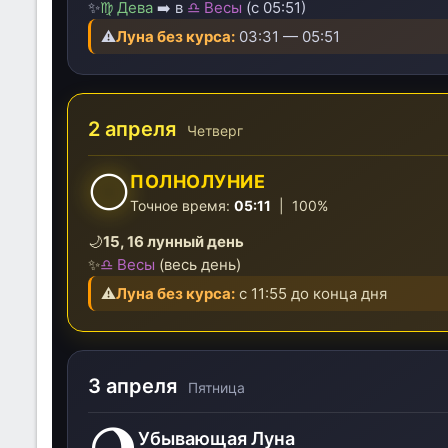
✨
♍ Дева
➡️ в
♎ Весы
(с 05:51)
⚠️
Луна без курса:
03:31 — 05:51
2 апреля
Четверг
🌕
ПОЛНОЛУНИЕ
Точное время:
05:11
| 100%
🌙
15, 16 лунный день
✨
♎ Весы
(весь день)
⚠️
Луна без курса:
с 11:55 до конца дня
3 апреля
Пятница
Убывающая Луна