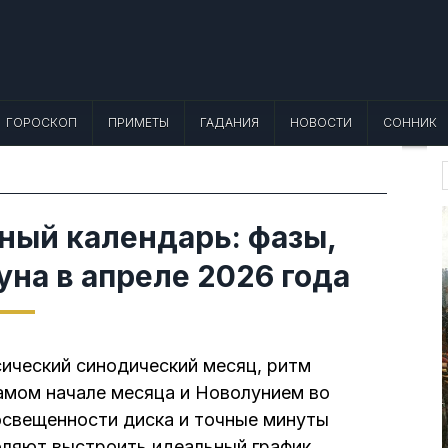
 Лунный календарь, Приметы, Что не
еты, точный гороскоп и толкование снов. Читайте, что можно и нельзя де
ГОРОСКОП
ПРИМЕТЫ
ГАДАНИЯ
НОВОСТИ
СОННИК
f
ный календарь: фазы,
уна в апреле 2026 года
сический синодический месяц, ритм
амом начале месяца и Новолунием во
 освещенности диска и точные минуты
оляют выстроить идеальный график