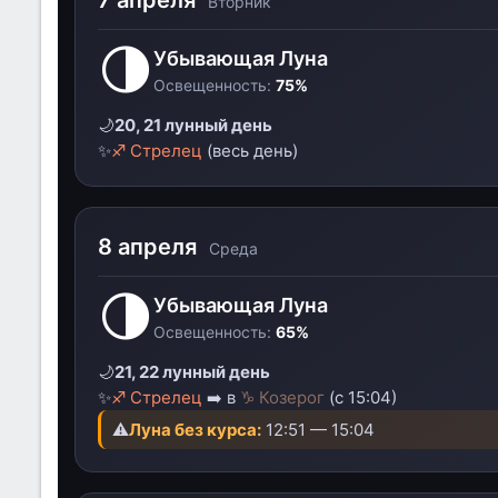
Вторник
🌗
Убывающая Луна
Освещенность:
75%
🌙
20, 21 лунный день
✨
♐ Стрелец
(весь день)
8 апреля
Среда
🌗
Убывающая Луна
Освещенность:
65%
🌙
21, 22 лунный день
✨
♐ Стрелец
➡️ в
♑ Козерог
(с 15:04)
⚠️
Луна без курса:
12:51 — 15:04