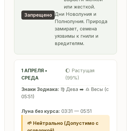
или жесткой.
Дни Новолуния и
Запрещено
Полнолуния. Природа
замирает, семена
уязвимы к гнили и
вредителям.
1 АПРЕЛЯ •
🌔 Растущая
СРЕДА
(99%)
Знаки Зодиака:
♍ Дева ➡️ ♎ Весы (с
05:51)
Луна без курса:
03:31 — 05:51
🌱 Нейтрально (Допустимо с
оговоркой)