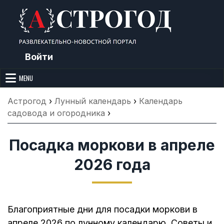
Skip
to
content
Войти
Астрогод: Праздники сегодня,
Календарь праздников и астрология. Фазы луны, народные
приметы, точный гороскоп и толкование снов. Читайте, что можно и
MENU
Лунный календарь, Приметы,
нельзя делать сегодня, на Астрогод.ру.
Что нельзя делать, Гороскопы и
Астрогод
›
Лунный календарь
›
Календарь
Сонник
садовода и огородника
›
Посадка моркови в апреле
2026 года
Благоприятные дни для посадки моркови в
апреле 2026 по лунному календарю. Советы и