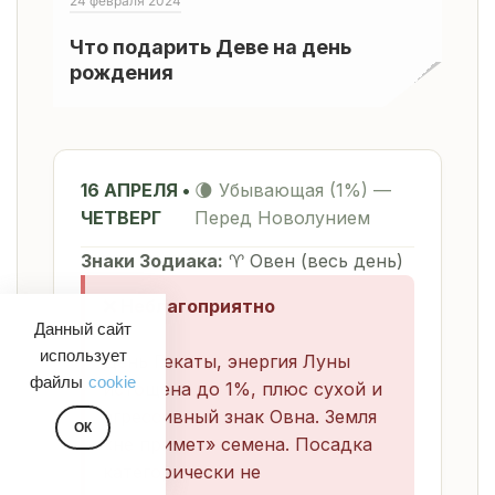
24 февраля 2024
Что подарить Деве на день
рождения
16 АПРЕЛЯ •
🌘 Убывающая (1%) —
ЧЕТВЕРГ
Перед Новолунием
Знаки Зодиака:
♈ Овен (весь день)
❌ Неблагоприятно
Данный сайт
использует
День Гекаты, энергия Луны
файлы
cookie
истощена до 1%, плюс сухой и
агрессивный знак Овна. Земля
ОК
«не примет» семена. Посадка
категорически не