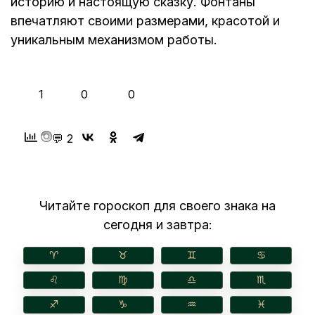
историю и настоящую сказку. Фонтаны
впечатляют своими размерами, красотой и
уникальным механизмом работы.
👍
❤️
😂
1
0
0
💬 2
Читайте гороскоп для своего знака на
сегодня и завтра:
♈︎
♉︎
♊︎
♋︎
♌︎
♍︎
♎︎
♏︎
♐︎
♑︎
♒︎
♓︎