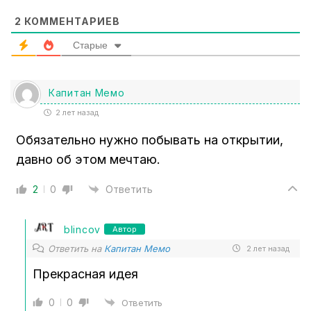
*
2
КОММЕНТАРИЕВ
Старые
Капитан Мемо
2 лет назад
Обязательно нужно побывать на открытии,
давно об этом мечтаю.
2
0
Ответить
blincov
Автор
Ответить на
Капитан Мемо
2 лет назад
Прекрасная идея
0
0
Ответить