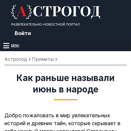
Skip
to
content
Войти
Астрогод: Праздники сегодня,
Календарь праздников и астрология. Фазы луны, народные
приметы, точный гороскоп и толкование снов. Читайте, что можно и
MENU
Лунный календарь, Приметы,
нельзя делать сегодня, на Астрогод.ру.
Что нельзя делать, Гороскопы и
Астрогод
›
Приметы
›
Сонник
Как раньше называли
июнь в народе
Добро пожаловать в мир увлекательных
историй и древних тайн, которые скрывает в