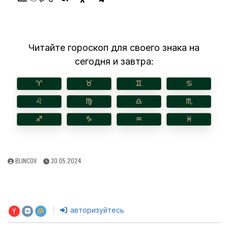
Читайте гороскоп для своего знака на
сегодня и завтра:
♈︎
♉︎
♊︎
♋︎
♌︎
♍︎
♎︎
♏︎
♐︎
♑︎
♒︎
♓︎
AUTHOR:
PUBLISHED
BLINCOV
30.05.2024
DATE:
авторизуйтесь