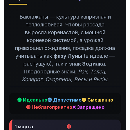
Баклажаны — культура капризная и
теплолюбивая. Чтобы рассада
выросла коренастой, с мощной
корневой системой, а урожай
превзошел ожидания, посадка должна
учитывать как
фазу Луны
(в идеале —
растущую), так и
знак Зодиака
.
Плодородные знаки:
Рак, Телец,
Козерог, Скорпион, Весы и Рыбы
.
🟢 Идеально
🔵 Допустимо
🟡 Смешанно
🔴 Неблагоприятно
❌ Запрещено
1 марта
🔴