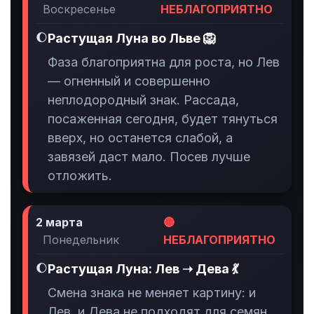
Воскресенье
НЕБЛАГОПРИЯТНО
🌔
Растущая Луна во Льве 🦁
Фаза благоприятна для роста, но Лев
— огненный и совершенно
неплодородный знак. Рассада,
посаженная сегодня, будет тянуться
вверх, но останется слабой, а
завязей даст мало. Посев лучше
отложить.
2 марта
🔴
Понедельник
НЕБЛАГОПРИЯТНО
🌔
Растущая Луна: Лев ➝ Дева 💃
Смена знака не меняет картину: и
Лев, и Дева не подходят для семян