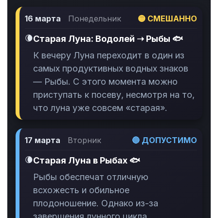
16 марта
Понедельник
🟡 СМЕШАННО
🌘
Старая Луна: Водолей ➝ Рыбы 🐟
К вечеру Луна переходит в один из
самых продуктивных водных знаков
— Рыбы. С этого момента можно
приступать к посеву, несмотря на то,
что луна уже совсем «старая».
17 марта
Вторник
🔵 ДОПУСТИМО
🌘
Старая Луна в Рыбах 🐟
Рыбы обеспечат отличную
всхожесть и обильное
плодоношение. Однако из-за
завершения лунного цикла