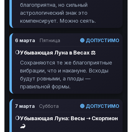
благоприятна, но сильный
астрологический знак это
компенсирует. Можно сеять.
6 марта
Пятница
🔵 ДОПУСТИМО
🌖
Убывающая Луна в Весах ⚖️
Сохраняются те же благоприятные
вибрации, что и накануне. Всходы
будут ровными, а плоды —
правильной формы.
7 марта
Суббота
🔵 ДОПУСТИМО
🌖
Убывающая Луна: Весы ➝ Скорпион
🦂