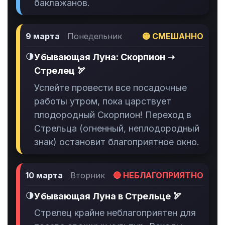
баклажанов.
9 марта
Понедельник
🟡 СМЕШАННО
🌗
Убывающая Луна: Скорпион ➝
Стрелец 🏹
Успейте провести все посадочные
работы утром, пока царствует
плодородный Скорпион! Переход в
Стрельца (огненный, неплодородный
знак) остановит благоприятное окно.
10 марта
Вторник
🔴 НЕБЛАГОПРИЯТНО
🌗
Убывающая Луна в Стрельце 🏹
Стрелец крайне неблагоприятен для