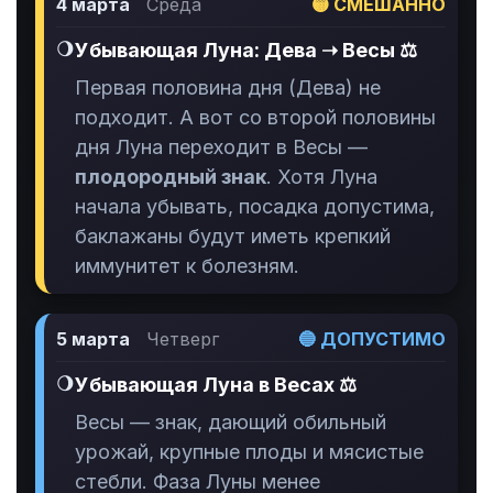
4 марта
Среда
🟡 СМЕШАННО
🌖
Убывающая Луна: Дева ➝ Весы ⚖️
Первая половина дня (Дева) не
подходит. А вот со второй половины
дня Луна переходит в Весы —
плодородный знак
. Хотя Луна
начала убывать, посадка допустима,
баклажаны будут иметь крепкий
иммунитет к болезням.
5 марта
Четверг
🔵 ДОПУСТИМО
🌖
Убывающая Луна в Весах ⚖️
Весы — знак, дающий обильный
урожай, крупные плоды и мясистые
стебли. Фаза Луны менее