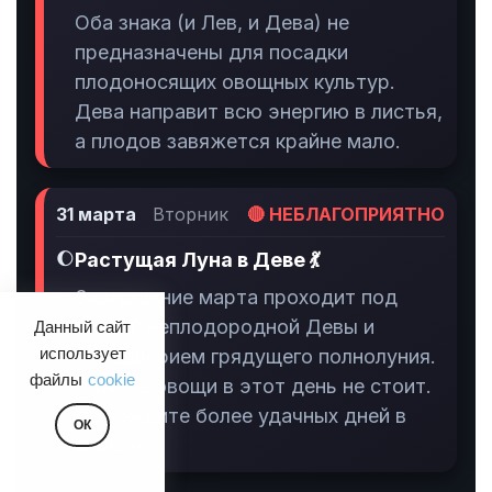
Оба знака (и Лев, и Дева) не
предназначены для посадки
плодоносящих овощных культур.
Дева направит всю энергию в листья,
а плодов завяжется крайне мало.
31 марта
Вторник
🔴 НЕБЛАГОПРИЯТНО
🌔
Растущая Луна в Деве 💃
Завершение марта проходит под
эгидой неплодородной Девы и
Данный сайт
преддверием грядущего полнолуния.
использует
файлы
cookie
Сажать овощи в этот день не стоит.
Подождите более удачных дней в
ОК
апреле!