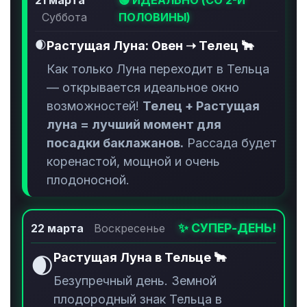
21 марта
🟢 ИДЕАЛЬНО (СО 2-Й
Суббота
ПОЛОВИНЫ)
🌒
Растущая Луна: Овен ➝ Телец 🐂
Как только Луна переходит в Тельца
— открывается идеальное окно
возможностей!
Телец + Растущая
луна = лучший момент для
посадки баклажанов.
Рассада будет
коренастой, мощной и очень
плодоносной.
✨ СУПЕР-ДЕНЬ!
22 марта
Воскресенье
Растущая Луна в Тельце 🐂
🌒
Безупречный день. Земной
плодородный знак Тельца в