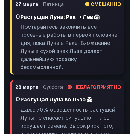
27 марта
Пятница
🟡 СМЕШАННО
🌔
Растущая Луна: Рак ➝ Лев 🦁
Постарайтесь закончить все
посевные работы в первой половине
дня, пока Луна в Раке. Вхождение
Луны в сухой знак Льва делает
дальнейшую посадку
бессмысленной.
28 марта
Суббота
🔴 НЕБЛАГОПРИЯТНО
🌔
Растущая Луна во Льве 🦁
Даже 70% освещенность растущей
Луны не спасает ситуацию — Лев
иссушает семена. Высок риск того,
что они сгниют в земле или дадут