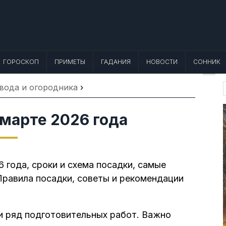
 Лунный календарь, Приметы, Что не
еты, точный гороскоп и толкование снов. Читайте, что можно и нельзя де
ГОРОСКОП
ПРИМЕТЫ
ГАДАНИЯ
НОВОСТИ
СОННИК
вода и огородника
›
f
 марте 2026 года
 года, сроки и схема посадки, самые
Правила посадки, советы и рекомендации
и ряд подготовительных работ. Важно