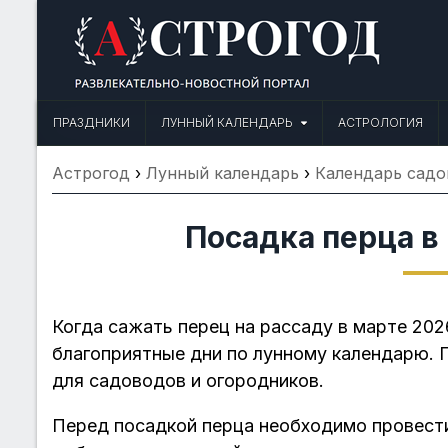
Skip
to
content
Астрогод: Праздники сегодня,
Календарь праздников и астрология. Фазы луны, народные прим
ПРАЗДНИКИ
ЛУННЫЙ КАЛЕНДАРЬ
АСТРОЛОГИЯ
Астрогод
›
Лунный календарь
›
Календарь садо
Посадка перца в
Когда сажать перец на рассаду в марте 2026
благоприятные дни по лунному календарю. 
для садоводов и огородников.
Перед посадкой перца необходимо провест