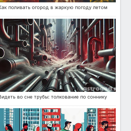
Как поливать огород в жаркую погоду летом
Видеть во сне трубы: толкование по соннику