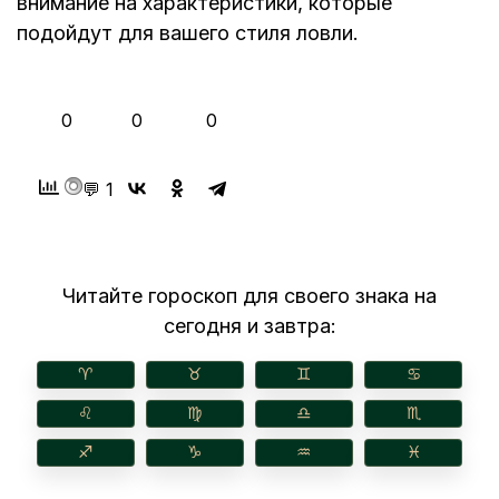
внимание на характеристики, которые
подойдут для вашего стиля ловли.
👍
❤️
😂
0
0
0
💬 1
Читайте гороскоп для своего знака на
сегодня и завтра:
♈︎
♉︎
♊︎
♋︎
♌︎
♍︎
♎︎
♏︎
♐︎
♑︎
♒︎
♓︎