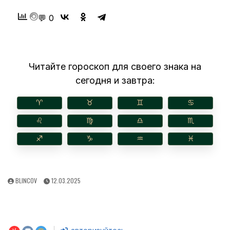
💬 0
Читайте гороскоп для своего знака на
сегодня и завтра:
♈︎
♉︎
♊︎
♋︎
♌︎
♍︎
♎︎
♏︎
♐︎
♑︎
♒︎
♓︎
AUTHOR:
PUBLISHED
BLINCOV
12.03.2025
DATE: