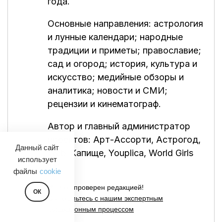
года.
Основные направления: астрология
и лунные календари; народные
традиции и приметы; православие;
сад и огород; история, культура и
искусство; медийные обзоры и
аналитика; новости и СМИ;
рецензии и кинематограф.
Автор и главный администратор
проектов:
Арт-Ассорти
,
Астрогод
,
Данный сайт
Web-Капище
,
Youplica
,
World Girls
использует
TV
.
файлы
cookie
🪶 Факт проверен редакцией!
ОК
Ознакомьтесь с нашим экспертным
редакционным процессом