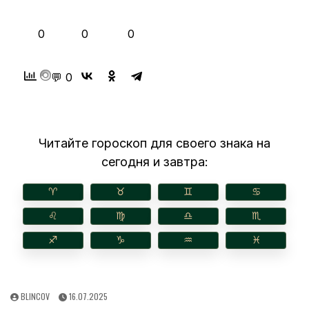
👍
❤️
😂
0
0
0
💬 0
Читайте гороскоп для своего знака на
сегодня и завтра:
♈︎
♉︎
♊︎
♋︎
♌︎
♍︎
♎︎
♏︎
♐︎
♑︎
♒︎
♓︎
AUTHOR:
PUBLISHED
BLINCOV
16.07.2025
DATE: