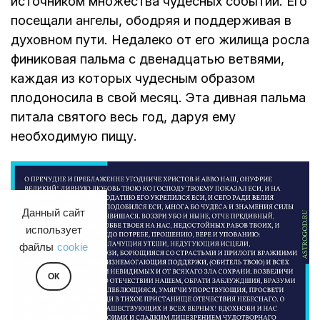
источником множества чудесных событий. Его
посещали ангелы, ободряя и поддерживая в
духовном пути. Недалеко от его жилища росла
финиковая пальма с двенадцатью ветвями,
каждая из которых чудесным образом
плодоносила в свой месяц. Эта дивная пальма
питала святого весь год, даруя ему
необходимую пищу.
Данный сайт
использует
файлы
cookie
ОК