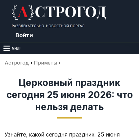
Skip
to
content
Войти
Астрогод: Праздники сегодня,
Календарь праздников и астрология. Фазы луны, народные
приметы, точный гороскоп и толкование снов. Читайте, что можно и
MENU
Лунный календарь, Приметы,
нельзя делать сегодня, на Астрогод.ру.
Что нельзя делать, Гороскопы и
Астрогод
›
Приметы
›
Сонник
Церковный праздник
сегодня 25 июня 2026: что
нельзя делать
Узнайте, какой сегодня праздник: 25 июня