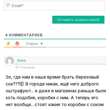
я
E
*
m
a
i
l
*
4
КОММЕНТАРИЕВ
Старые
Анна
1 год назад
Эх, где нам в наше время брать березовый
сок???🤯 В городе никак, ещё чего доброго
оштрафуют.. и даже в магазинах раньше были
хоть подобие, коробки с ним. А теперь его
нет вообще.. стоят какие то коробки с соком