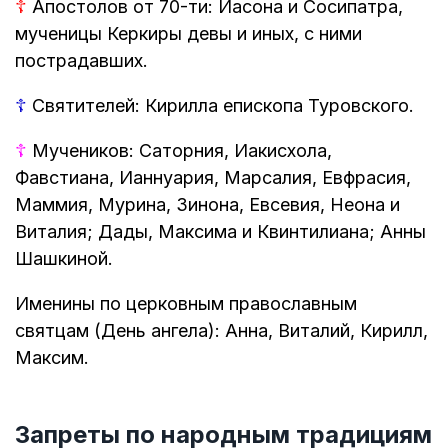
☦
Апостолов от 70-ти: Иасона и Сосипатра,
мученицы Керкиры девы и иных, с ними
пострадавших.
☦
Святителей: Кирилла епископа Туровского.
☦
Мучеников: Саторния, Иакисхола,
Фавстиана, Ианнуария, Марсалия, Евфрасия,
Маммия, Мурина, Зинона, Евсевия, Неона и
Виталия; Дады, Максима и Квинтилиана; Анны
Шашкиной.
Именины по церковным православным
святцам (День ангела): Анна, Виталий, Кирилл,
Максим.
Запреты по народным традициям