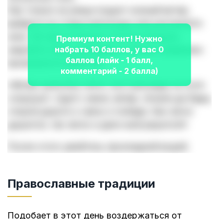
Как только на улице подует южный ветер,
выйдите на открытый воздух или распахните
окно. Встаньте лицом к потоку воздуха,
Премиум контент! Нужно
закройте глаза, расправьте плечи и уверенно
набрать 10 баллов, у вас 0
баллов (лайк - 1 балл,
произнесите шепоток:
комментарий - 2 балла)
«
Ветер-целитель летит, все преграды на пути
сокрушит. Сдуй с меня, ветер, печали да беды,
открой дороги к свету и победе. Как легко
дышится, так легко и дело моё решится!
»
После этого умойтесь прохладной водой.
Православные традиции
Подобает в этот день воздержаться от