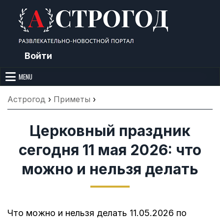
Skip
to
content
Войти
Астрогод: Праздники сегодня,
Календарь праздников и астрология. Фазы луны, народные
приметы, точный гороскоп и толкование снов. Читайте, что можно и
MENU
Лунный календарь, Приметы,
нельзя делать сегодня, на Астрогод.ру.
Что нельзя делать, Гороскопы и
Астрогод
›
Приметы
›
Сонник
Церковный праздник
сегодня 11 мая 2026: что
можно и нельзя делать
Что можно и нельзя делать 11.05.2026 по