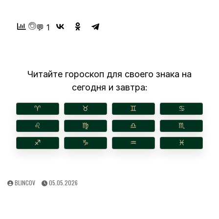
💬 1
Читайте гороскоп для своего знака на
сегодня и завтра:
♈︎
♉︎
♊︎
♋︎
♌︎
♍︎
♎︎
♏︎
♐︎
♑︎
♒︎
♓︎
AUTHOR:
PUBLISHED
BLINCOV
05.05.2026
DATE: