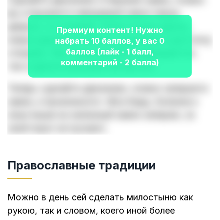
вы открываете невидимый замок перед
дверью, со словами: «Ключ в руке держу,
Премиум контент! Нужно
новые дороги к счастью, здоровью и достатку
набрать 10 баллов, у вас 0
баллов (лайк - 1 балл,
отворяю. Как птицы весной возвращаются,
комментарий - 2 балла)
так и удача в мой дом слетается».
Теперь сделайте движение, словно запираете
замок, и произнесите: «Все беды, болезни и
злые языки на железный замок запираю, за
свой порог не пускаю».
Православные традиции
Можно в день сей сделать милостыню как
рукою, так и словом, коего иной более