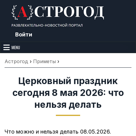
Skip
to
content
Войти
Астрогод: Праздники сегодня,
Календарь праздников и астрология. Фазы луны, народные
приметы, точный гороскоп и толкование снов. Читайте, что можно и
MENU
Лунный календарь, Приметы,
нельзя делать сегодня, на Астрогод.ру.
Что нельзя делать, Гороскопы и
Астрогод
›
Приметы
›
Сонник
Церковный праздник
сегодня 8 мая 2026: что
нельзя делать
Что можно и нельзя делать 08.05.2026.