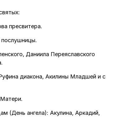
святых:
ва пресвитера.
 послушницы.
енского, Даниила Переяславского
.
Руфина диакона, Акилины Младшей и с
 Матери.
м (День ангела): Акулина, Аркадий,
.