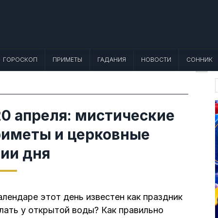
 Лунный календарь, Приметы, Что не
еты, точный гороскоп и толкование снов. Читайте, что можно и нельзя де
ГОРОСКОП
ПРИМЕТЫ
ГАДАНИЯ
НОВОСТИ
СОННИК
f
0 апреля: мистические
риметы и церковные
ии дня
алендаре этот день известен как праздник
елать у открытой воды? Как правильно