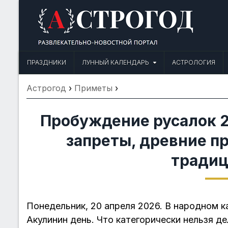
Skip
to
content
Астрогод: Праздники сегодня,
Календарь праздников и астрология. Фазы луны, народные прим
ПРАЗДНИКИ
ЛУННЫЙ КАЛЕНДАРЬ
АСТРОЛОГИЯ
Астрогод
›
Приметы
›
Пробуждение русалок 2
запреты, древние п
традиц
Понедельник, 20 апреля 2026. В народном к
Акулинин день. Что категорически нельзя д