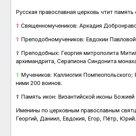
Русская православная церковь чтит память 
☦
Священномучеников: Аркадия Добронраво
☦
Преподобномучеников: Евдокии Павловой
☦
Преподобных: Георгия митрополита Митил
архимандрита, Серапиона Синдонита монаха
☦
Мучеников: Каллиопия Помпеопольского; 
ними 200 воинов.
☦
Память икон: Византийской иконы Божией
Именины по церковным православным святца
Георгий, Даниил, Евдокия, Егор, Пётр, Юрий