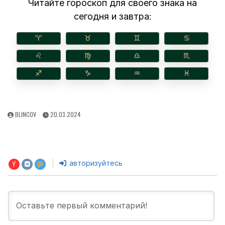
Читайте гороскоп для своего знака на
сегодня и завтра:
♈︎
♉︎
♊︎
♋︎
♌︎
♍︎
♎︎
♏︎
♐︎
♑︎
♒︎
♓︎
AUTHOR:
PUBLISHED
BLINCOV
20.03.2024
DATE:
авторизуйтесь