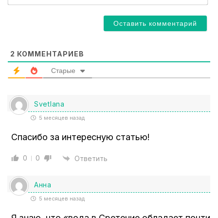
m
a
i
l
*
2
КОММЕНТАРИЕВ
Старые
Svetlana
5 месяцев назад
Спасибо за интересную статью!
0
0
Ответить
Анна
5 месяцев назад
Я знаю, что «вода в Сретение обладает почти