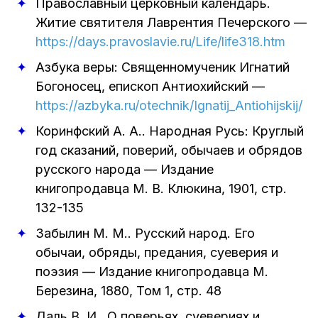
Православный церковный календарь.
Житие святителя Лаврентия Печерского
—
https://days.pravoslavie.ru/Life/life318.htm
Азбука веры: Священномученик Игнатий
Богоносец, епископ Антиохийский
—
https://azbyka.ru/otechnik/Ignatij_Antiohijskij/
Коринфский А. А.
.
Народная Русь: Круглый
год сказаний, поверий, обычаев и обрядов
русского народа
—
Издание
книгопродавца М. В. Клюкина
,
1901
, стр.
132-135
Забылин М. М.
.
Русский народ. Его
обычаи, обряды, предания, суеверия и
поэзия
—
Издание книгопродавца М.
Березина
,
1880
, Том 1, стр. 48
Даль В. И.
.
О поверьях, суевериях и