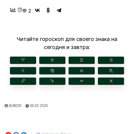
💬 2
Читайте гороскоп для своего знака на
сегодня и завтра:
♈︎
♉︎
♊︎
♋︎
♌︎
♍︎
♎︎
♏︎
♐︎
♑︎
♒︎
♓︎
AUTHOR:
PUBLISHED
BLINCOV
09.02.2026
DATE: