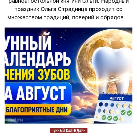
равноапостольной княгини Ольги. Народный
праздник Ольга Страдница проходит со
множеством традиций, поверий и обрядов….
Posted
ЛУННЫЙ КАЛЕНДАРЬ