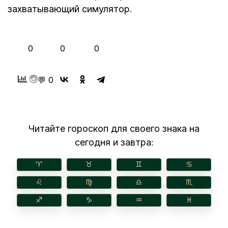
захватывающий симулятор.
👍
❤️
😂
0
0
0
💬 0
Читайте гороскоп для своего знака на
сегодня и завтра:
♈︎
♉︎
♊︎
♋︎
♌︎
♍︎
♎︎
♏︎
♐︎
♑︎
♒︎
♓︎