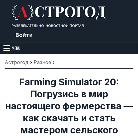
Skip
to
content
Войти
Астрогод: Праздники сегодня,
Календарь праздников и астрология. Фазы луны, народные
приметы, точный гороскоп и толкование снов. Читайте, что можно и
MENU
Лунный календарь, Приметы,
нельзя делать сегодня, на Астрогод.ру.
Что нельзя делать, Гороскопы и
Астрогод
›
Разное
›
Сонник
Farming Simulator 20:
Погрузись в мир
настоящего фермерства —
как скачать и стать
мастером сельского