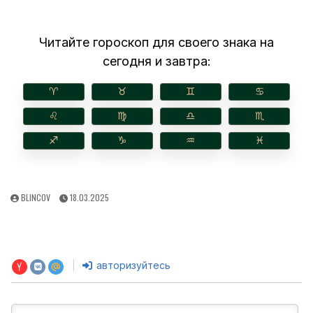
Читайте гороскоп для своего знака на
сегодня и завтра:
♈︎
♉︎
♊︎
♋︎
♌︎
♍︎
♎︎
♏︎
♐︎
♑︎
♒︎
♓︎
AUTHOR:
PUBLISHED
BLINCOV
18.03.2025
DATE:
авторизуйтесь