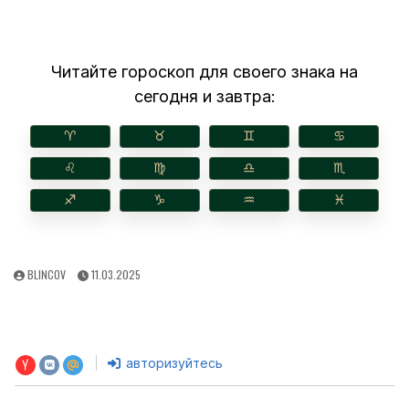
Читайте гороскоп для своего знака на
сегодня и завтра:
♈︎
♉︎
♊︎
♋︎
♌︎
♍︎
♎︎
♏︎
♐︎
♑︎
♒︎
♓︎
AUTHOR:
PUBLISHED
BLINCOV
11.03.2025
DATE:
авторизуйтесь