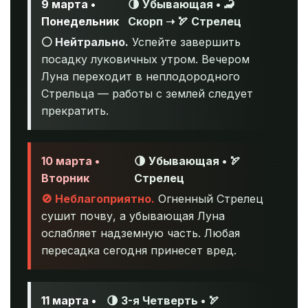
9 марта •
🌗 Убывающая • 🦂
Понедельник
Скорп ➝ 🏹 Стрелец
⚪ Нейтрально.
Успейте завершить
посадку луковичных утром. Вечером
Луна переходит в неплодородного
Стрельца — работы с землей следует
прекратить.
10 марта •
🌗 Убывающая • 🏹
Вторник
Стрелец
🚫 Неблагоприятно.
Огненный Стрелец
сушит почву, а убывающая Луна
ослабляет надземную часть. Любая
пересадка сегодня принесет вред.
11 марта •
🌗 3-я Четверть • 🏹