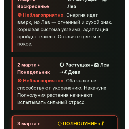
Воскресенье
Лев
🚫 Неблагоприятно.
Энергия идет
вверх, но Лев — огненный и сухой знак.
Корневая система уязвима, адаптация
пройдет тяжело. Оставьте цветы в
покое.
2 марта •
🌔 Растущая • 🦁 Лев
Понедельник
➝ 💃 Дева
🚫 Неблагоприятно.
Оба знака не
способствуют укоренению. Накануне
Полнолуния растения начинают
испытывать сильный стресс.
3 марта •
🌕 ПОЛНОЛУНИЕ • 💃