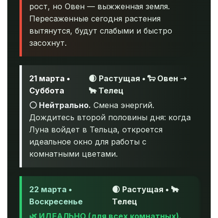
рост, но Овен — выжженная земля.
Пересаженные сегодня растения
вытянутся, будут слабыми и быстро
засохнут.
21 марта •
🌒 Растущая • 🐑 Овен ➝
Суббота
🐂 Телец
⚪ Нейтрально.
Смена энергий.
Дождитесь второй половины дня: когда
Луна войдет в Тельца, откроется
идеальное окно для работы с
комнатными цветами.
22 марта •
🌒 Растущая • 🐂
Воскресенье
Телец
🌿 ИДЕАЛЬНО (для всех комнатных).