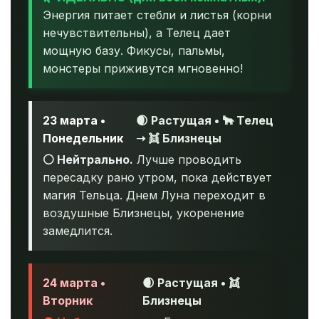
Энергия питает стебли и листья (корни
нечувствительны), а Телец дает
мощную базу. Фикусы, пальмы,
монстеры приживутся мгновенно!
23 марта •
🌒 Растущая • 🐂 Телец
Понедельник
➝ 👯 Близнецы
⚪ Нейтрально.
Лучше проводить
пересадку рано утром, пока действует
магия Тельца. Днем Луна переходит в
воздушные Близнецы, укоренение
замедлится.
24 марта •
🌒 Растущая • 👯
Вторник
Близнецы