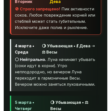
Вторник
Дева
🚫 Строго запрещено!
Пик активности
соков. Любое повреждение корней или
стеблей может стать губительным.
Исключите даже полив и рыхление.
4 марта •
🌖 Убывающая • 💃 Дева ➝
Среда
⚖️ Весы
⚪ Нейтрально.
Луна начинает убывать
(соки идут в корни). Утро
неплодородно, но вечером Луна
переходит в гармоничные Весы.
Вечером можно заняться луковичными.
5 марта •
🌖 Убывающая • ⚖️
Четверг
Весы