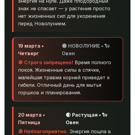
энергия на нуле. Даже плодородный
знак не спасает — у растения просто
нет жизненных сил для укоренения
перед Новолунием.
19 марта •
🌑 НОВОЛУНИЕ • 🐑
Четверг
Овен
🚫 Строго запрещено!
Время полного
покоя. Жизненные силы в спячке,
малейшая травма корней приведет к
гибели. Отличный день для мытья
горшков и планирования.
20 марта •
🌒 Растущая • 🐑
Пятница
Овен
🚫 Неблагоприятно.
Энергия пошла в