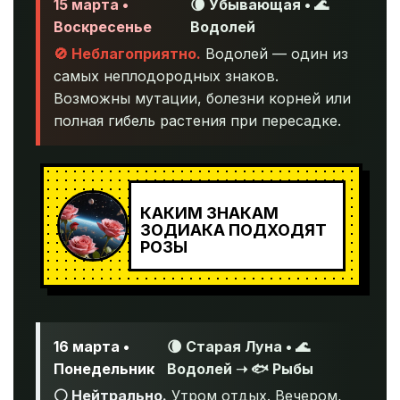
15 марта •
🌘 Убывающая • 🌊
Воскресенье
Водолей
🚫 Неблагоприятно.
Водолей — один из
самых неплодородных знаков.
Возможны мутации, болезни корней или
полная гибель растения при пересадке.
КАКИМ ЗНАКАМ
ЗОДИАКА ПОДХОДЯТ
РОЗЫ
16 марта •
🌘 Старая Луна • 🌊
Понедельник
Водолей ➝ 🐟 Рыбы
⚪ Нейтрально.
Утром отдых. Вечером,