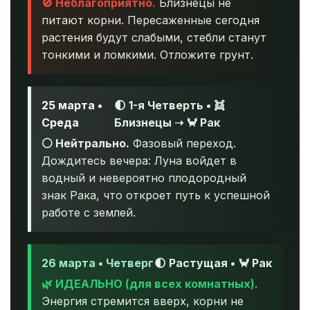
🚫 Неблагоприятно.
Близнецы не
питают корни. Пересаженные сегодня
растения будут слабыми, стебли станут
тонкими и ломкими. Отложите грунт.
25 марта •
🌓 1-я Четверть • 👯
Среда
Близнецы ➝ 🦀 Рак
⚪ Нейтрально.
Фазовый переход.
Дождитесь вечера: Луна войдет в
водный и невероятно плодородный
знак Рака, что откроет путь к успешной
работе с землей.
26 марта • Четверг
🌓 Растущая • 🦀 Рак
🌿 ИДЕАЛЬНО (для всех комнатных).
Энергия стремится вверх, корни не