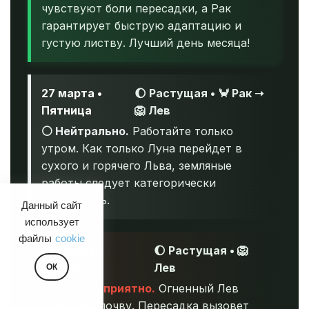
чувствуют боли пересадки, а Рак
гарантирует быструю адаптацию и
густую листву. Лучший день месяца!
27 марта •
🌔 Растущая • 🦀 Рак ➝
Пятница
🦁 Лев
⚪ Нейтрально.
Работайте только
утром. Как только Луна перейдет в
сухого и горячего Льва, земляные
работы следует категорически
остановить.
Данный сайт
использует
файлы
cookie
28 марта •
🌔 Растущая • 🦁
Суббота
Лев
ОК
🚫 Неблагоприятно.
Огненный Лев
иссушает почву. Пересадка вызовет