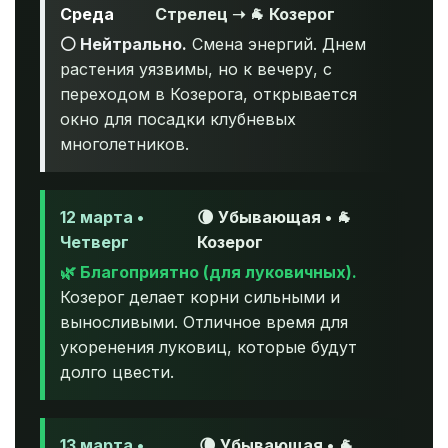
Среда
Стрелец ➝ 🐐 Козерог
⚪ Нейтрально.
Смена энергий. Днем
растения уязвимы, но к вечеру, с
переходом в Козерога, открывается
окно для посадки клубневых
многолетников.
12 марта •
🌘 Убывающая • 🐐
Четверг
Козерог
🌿 Благоприятно (для луковичных).
Козерог делает корни сильными и
выносливыми. Отличное время для
укоренения луковиц, которые будут
долго цвести.
13 марта •
🌘 Убывающая • 🐐