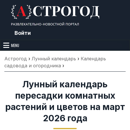
Skip
to
content
Войти
Астрогод: Праздники сегодня,
Календарь праздников и астрология. Фазы луны, народные
приметы, точный гороскоп и толкование снов. Читайте, что можно и
MENU
Лунный календарь, Приметы,
нельзя делать сегодня, на Астрогод.ру.
Что нельзя делать, Гороскопы и
Астрогод
›
Лунный календарь
›
Календарь
Сонник
садовода и огородника
›
Лунный календарь
пересадки комнатных
растений и цветов на март
2026 года