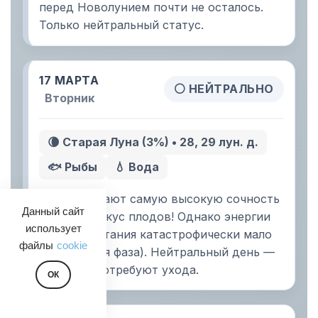
перед Новолунием почти не осталось.
Только нейтральный статус.
17 МАРТА
⚪ НЕЙТРАЛЬНО
Вторник
🌘 Старая Луна (3%) • 28, 29 лун. д.
🐟 Рыбы
💧 Вода
Рыбы обещают самую высокую сочность
Данный сайт
и нежный вкус плодов! Однако энергии
использует
для прорастания катастрофически мало
файлы
cookie
(убывающая фаза). Нейтральный день —
растения потребуют ухода.
ОК