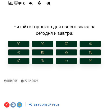
💬 0
Читайте гороскоп для своего знака на
сегодня и завтра:
♈︎
♉︎
♊︎
♋︎
♌︎
♍︎
♎︎
♏︎
♐︎
♑︎
♒︎
♓︎
AUTHOR:
PUBLISHED
BLINCOV
23.12.2024
DATE:
авторизуйтесь