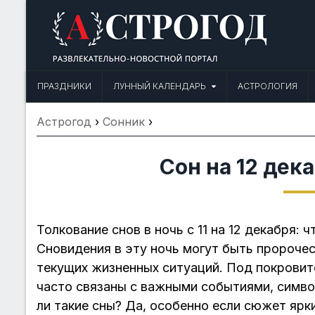
Skip
to
content
Астрогод: Праздники сегодня,
Календарь праздников и астрология. Фазы луны, народные прим
ПРАЗДНИКИ
ЛУННЫЙ КАЛЕНДАРЬ
АСТРОЛОГИЯ
Астрогод
›
Сонник
›
Сон на 12 дек
Толкование снов в ночь с 11 на 12 декабря: 
Сновидения в эту ночь могут быть пророчес
текущих жизненных ситуаций. Под покровит
часто связаны с важными событиями, симв
ли такие сны? Да, особенно если сюжет ярк