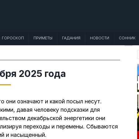
 Лунный календарь, Приметы, Что не
еты, точный гороскоп и толкование снов. Читайте, что можно и нельзя де
ГОРОСКОП
ПРИМЕТЫ
ГАДАНИЯ
НОВОСТИ
СОННИК
f
абря 2025 года
что они означают и какой посыл несут.
кими, давая человеку подсказки для
ельством декабрьской энергетики они
олизируя переходы и перемены. Сбываются
ий и насыщенный.