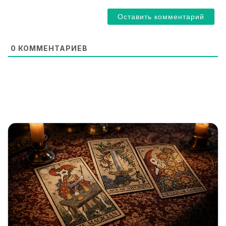
a
i
l
*
0
КОММЕНТАРИЕВ