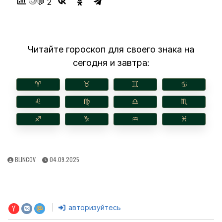
💬 2
Читайте гороскоп для своего знака на
сегодня и завтра:
♈︎
♉︎
♊︎
♋︎
♌︎
♍︎
♎︎
♏︎
♐︎
♑︎
♒︎
♓︎
AUTHOR:
PUBLISHED
BLINCOV
04.09.2025
DATE:
авторизуйтесь