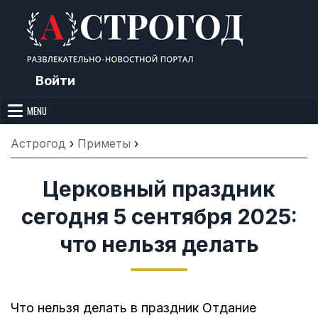
Skip
to
content
Войти
Астрогод: Праздники сегодня,
Календарь праздников и астрология. Фазы луны, народные
приметы, точный гороскоп и толкование снов. Читайте, что можно и
MENU
Лунный календарь, Приметы,
нельзя делать сегодня, на Астрогод.ру.
Что нельзя делать, Гороскопы и
Астрогод
›
Приметы
›
Сонник
Церковный праздник
сегодня 5 сентября 2025:
что нельзя делать
Что нельзя делать в праздник Отдание