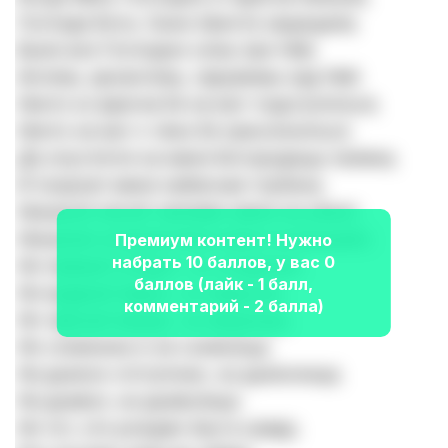
Господа Бога, Сына Христа защищала,
Были все Господни силы при Ней,
Ангелы, архангелы, херувимы над Ней.
Никто из врагов Ее не мог подступиться,
Никто не мог к тени Ее прислониться.
Да опустится на меня Богородицы пелена,
И покроет меня небесная глубина.
Никакой лихой человек меня не убьет,
Никаким колдовством меня не возьмет,
Премиум контент! Нужно
набрать 10 баллов, у вас 0
Ни первый колдун, ни колдунья,
баллов (лайк - 1 балл,
Ни мудрый ведун, ни ведунья,
комментарий - 2 балла)
Ни черный вещак, ни вещница,
Ни схимника и не схимница,
Ни дьякон-отступник, ни дьяконица,
Ни дьявол, ни дьяволица.
Ни тот, кто рожден был в среду,