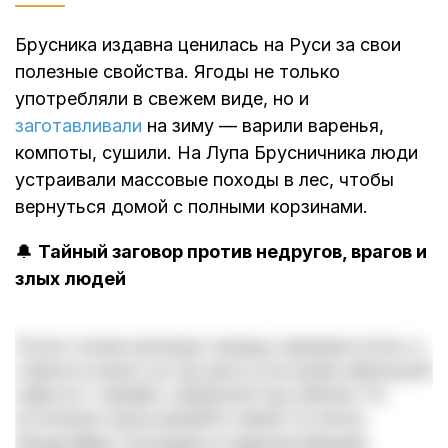
Брусника издавна ценилась на Руси за свои
полезные свойства. Ягоды не только
употребляли в свежем виде, но и
заготавливали
на зиму — варили варенья,
компоты, сушили. На Лупа Брусничника люди
устраивали массовые походы в лес, чтобы
вернуться домой с полными корзинами.
🔔
Тайный заговор против недругов, врагов и
злых людей
После чтения заговора трижды перекреститесь и
спрячьте ровно на три дня в угол дома небольшой
свёрток с землёй, собранной под клёном. По
истечении срока развейте землю по ветру.
Когда Мать Господня от врагов бежала,