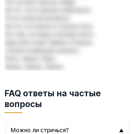
Кто постриг взял до обеду.
Ни тот, кто в свинью обертается
И кто колесом мотается.
Ни тот, кто кричит в печное окно,
Ни стар, ни млад и вообще никто.
Будь мое слово первое и второе,
А моей соперницы никакое.
Ключ. Замок. Язык.
Аминь. Аминь. Аминь.
FAQ ответы на частые
вопросы
Можно ли стричься?