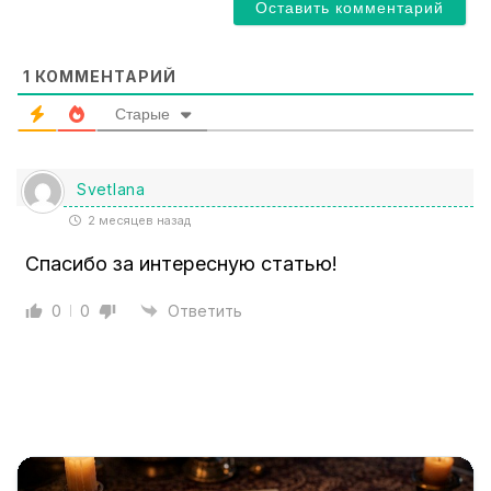
l
*
1
КОММЕНТАРИЙ
Старые
Svetlana
2 месяцев назад
Спасибо за интересную статью!
0
0
Ответить