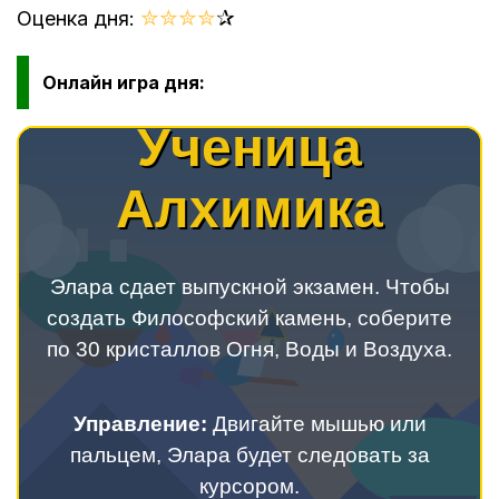
✮
✮
✮
✮
✰
Оценка дня:
Онлайн игра дня: