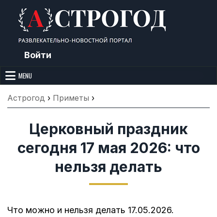
Skip
to
content
Войти
Астрогод: Праздники сегодня,
Календарь праздников и астрология. Фазы луны, народные
приметы, точный гороскоп и толкование снов. Читайте, что можно и
MENU
Лунный календарь, Приметы,
нельзя делать сегодня, на Астрогод.ру.
Что нельзя делать, Гороскопы и
Астрогод
›
Приметы
›
Сонник
Церковный праздник
сегодня 17 мая 2026: что
нельзя делать
Что можно и нельзя делать 17.05.2026.