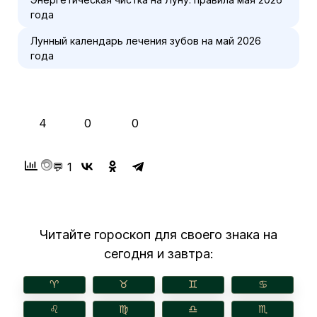
года
Лунный календарь лечения зубов на май 2026
года
👍
❤️
😂
4
0
0
💬 1
Читайте гороскоп для своего знака на
сегодня и завтра:
♈︎
♉︎
♊︎
♋︎
♌︎
♍︎
♎︎
♏︎