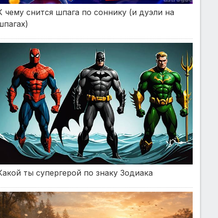
К чему снится шпага по соннику (и дуэли на
шпагах)
Какой ты супергерой по знаку Зодиака