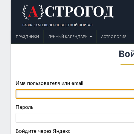
Skip
to
content
Астрогод: Праздники сегодня,
Календарь праздников и астрология. Фазы луны, народные прим
ПРАЗДНИКИ
ЛУННЫЙ КАЛЕНДАРЬ
АСТРОЛОГИЯ
Во
Имя пользователя или email
Пароль
Войдите через Яндекс