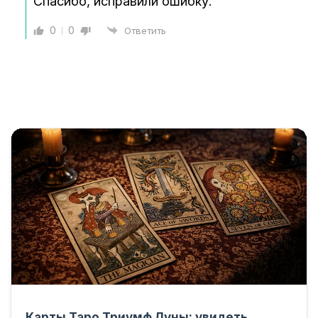
Спасибо, исправили ошибку.
0
0
Ответить
Карты Таро Триумф Луны: увидеть