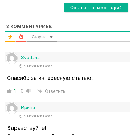
i
l
*
3
КОММЕНТАРИЕВ
Старые
Svetlana
5 месяцев назад
Спасибо за интересную статью!
1
0
Ответить
Ирина
5 месяцев назад
Здравствуйте!