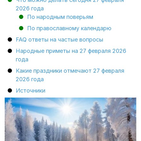
2026 года
По народным поверьям
По православному календарю
FAQ ответы на частые вопросы
Народные приметы на 27 февраля 2026
года
Какие праздники отмечают 27 февраля
2026 года
Источники