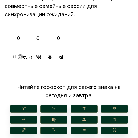
совместные семейные сессии для
синхронизации ожиданий.
👍
❤️
😂
0
0
0
💬 0
Читайте гороскоп для своего знака на
сегодня и завтра:
♈︎
♉︎
♊︎
♋︎
♌︎
♍︎
♎︎
♏︎
♐︎
♑︎
♒︎
♓︎