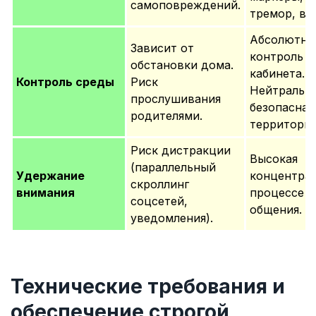
самоповреждений.
тремор, вес
Абсолютны
Зависит от
контроль
обстановки дома.
кабинета.
Контроль среды
Риск
Нейтральна
прослушивания
безопасная
родителями.
территория
Риск дистракции
Высокая
(параллельный
Удержание
концентрац
скроллинг
внимания
процессе
соцсетей,
общения.
уведомления).
Технические требования и
обеспечение строгой