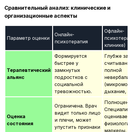
Сравнительный анализ: клинические и
организационные аспекты
Офлайн-
Онлайн-
Параметр оценки
психотерап
психотерапия
клинике)
Формируется
Глубже за 
быстрее у
считывани
Терапевтический
замкнутых
полной
альянс
подростков с
невербали
социальной
(микромото
тревожностью.
дыхание, по
Полноценн
Ограничена. Врач
Специалис
видит только лицо
Оценка
оценивает
и плечи, может
состояния
физиологич
упустить признаки
маркеры, з