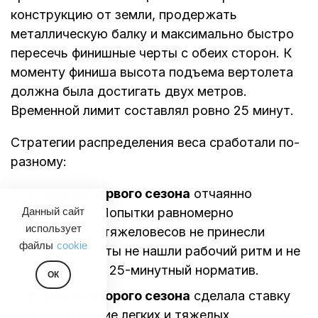
конструкцию от земли, продержать
металлическую балку и максимально быстро
пересечь финишные черты с обеих сторон. К
моменту финиша высота подъема вертолета
должна была достигать двух метров.
Временной лимит составлял ровно 25 минут.
Стратегии распределения веса сработали по-
разному:
Команда первого сезона
отчаянно
буксовала. Попытки равномерно
Данный сайт
использует
расставить тяжеловесов не принесли
файлы
cookie
успеха, атлеты не нашли рабочий ритм и не
уложились в 25-минутный норматив.
ОК
Команда второго сезона
сделала ставку
на разделение легких и тяжелых