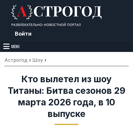
Skip
to
content
Войти
Астрогод: Праздники сегодня,
Календарь праздников и астрология. Фазы луны, народные
приметы, точный гороскоп и толкование снов. Читайте, что можно и
MENU
Лунный календарь, Приметы,
нельзя делать сегодня, на Астрогод.ру.
Что нельзя делать, Гороскопы и
Астрогод
›
Шоу
›
Сонник
Кто вылетел из шоу
Титаны: Битва сезонов 29
марта 2026 года, в 10
выпуске