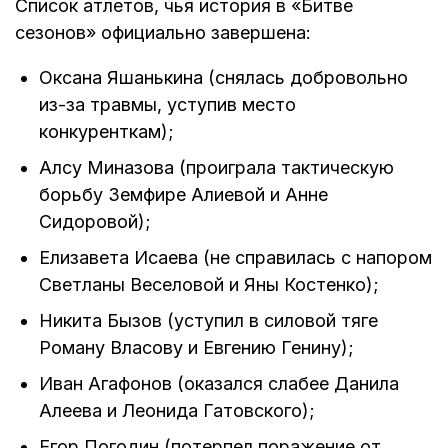
Список атлетов, чья история в «Битве
сезонов» официально завершена:
Оксана Яшанькина (снялась добровольно
из-за травмы, уступив место
конкуренткам);
Алсу Миназова (проиграла тактическую
борьбу Земфире Алиевой и Анне
Сидоровой);
Елизавета Исаева (не справилась с напором
Светланы Веселовой и Яны Костенко);
Никита Бызов (уступил в силовой тяге
Роману Власову и Евгению Генину);
Иван Агафонов (оказался слабее Данила
Алеева и Леонида Гатовского);
Егор Погодин (потерпел поражение от