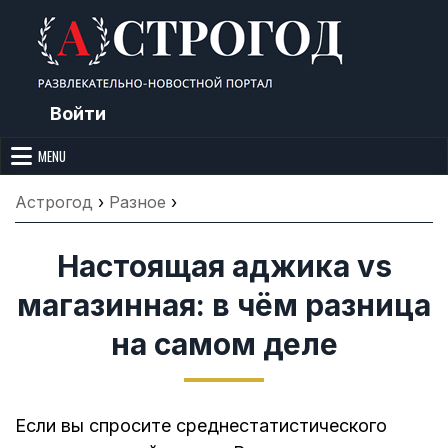
Skip
to
content
Войти
Астрогод: Праздники сегодня,
Календарь праздников и астрология. Фазы луны, народные
приметы, точный гороскоп и толкование снов. Читайте, что можно и
MENU
Лунный календарь, Приметы,
нельзя делать сегодня, на Астрогод.ру.
Что нельзя делать, Гороскопы и
Астрогод
›
Разное
›
Сонник
Настоящая аджика vs
магазинная: в чём разница
на самом деле
Если вы спросите среднестатистического