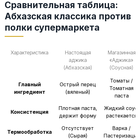
Сравнительная таблица:
Абхазская классика против
полки супермаркета
Характеристика
Настоящая
Магазинная
аджика
«Аджика»
(Абхазская)
(Соусная)
Томаты /
Главный
Острый перец
Томатная
ингредиент
(вяленый)
паста
Плотная паста,
Жидкий соус,
Консистенция
держит форму
растекается
Отсутствует
Варка /
Термообработка
(Сырая)
Пастеризация