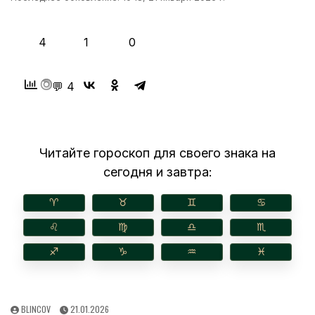
👍
❤️
😂
4
1
0
💬 4
Читайте гороскоп для своего знака на
сегодня и завтра:
♈︎
♉︎
♊︎
♋︎
♌︎
♍︎
♎︎
♏︎
♐︎
♑︎
♒︎
♓︎
AUTHOR:
PUBLISHED
BLINCOV
21.01.2026