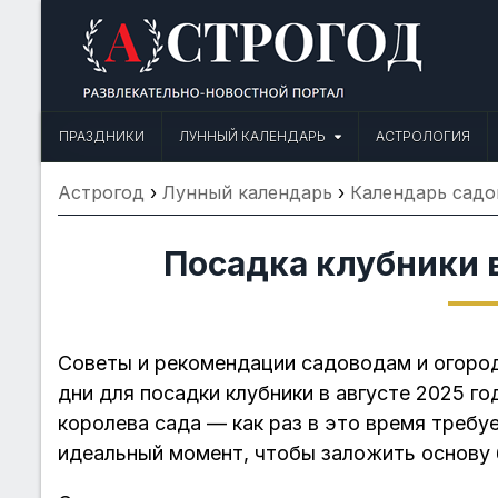
Skip
to
content
Астрогод: Праздники сегодня,
Календарь праздников и астрология. Фазы луны, народные прим
ПРАЗДНИКИ
ЛУННЫЙ КАЛЕНДАРЬ
АСТРОЛОГИЯ
Астрогод
›
Лунный календарь
›
Календарь садо
Посадка клубники в
Советы и рекомендации садоводам и огоро
дни для посадки клубники в августе 2025 г
королева сада — как раз в это время требуе
идеальный момент, чтобы заложить основу