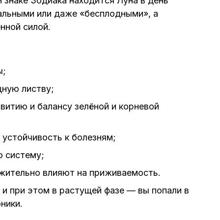
 знаке Зодиака находится Луна в день
альными или даже «бесплодными», а
нной силой.
ы;
щную листву;
витию и балансу зелёной и корневой
 устойчивость к болезням;
 систему;
жительно влияют на приживаемость.
 и при этом в растущей фазе — вы попали в
ники.