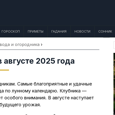
 Лунный календарь, Приметы, Что не
еты, точный гороскоп и толкование снов. Читайте, что можно и нельзя де
ГОРОСКОП
ПРИМЕТЫ
ГАДАНИЯ
НОВОСТИ
СОННИК
вода и огородника
›
f
 августе 2025 года
дникам. Самые благоприятные и удачные
ода по лунному календарю. Клубника —
т особого внимания. В августе наступает
 будущего урожая.