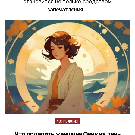
становится не только средством
запечатления…
Posted
АСТРОЛОГИЯ
in
Что подарить женщине Овну на день