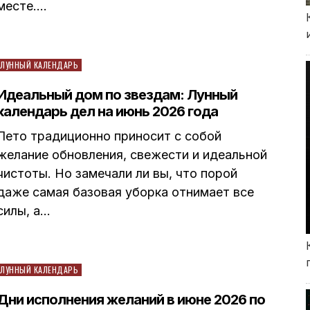
месте….
Posted
ЛУННЫЙ КАЛЕНДАРЬ
in
Идеальный дом по звездам: Лунный
календарь дел на июнь 2026 года
Лето традиционно приносит с собой
желание обновления, свежести и идеальной
чистоты. Но замечали ли вы, что порой
даже самая базовая уборка отнимает все
силы, а…
Posted
ЛУННЫЙ КАЛЕНДАРЬ
in
Дни исполнения желаний в июне 2026 по