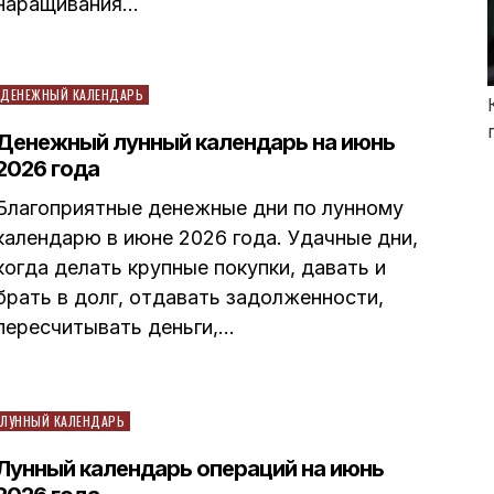
наращивания…
Posted
ДЕНЕЖНЫЙ КАЛЕНДАРЬ
in
Денежный лунный календарь на июнь
2026 года
Благоприятные денежные дни по лунному
календарю в июне 2026 года. Удачные дни,
когда делать крупные покупки, давать и
брать в долг, отдавать задолженности,
пересчитывать деньги,…
Posted
ЛУННЫЙ КАЛЕНДАРЬ
in
Лунный календарь операций на июнь