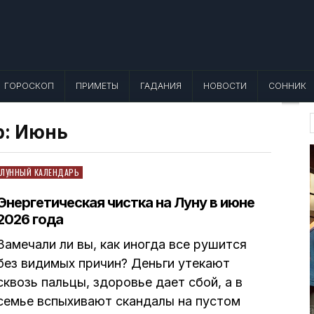
 Лунный календарь, Приметы, Что не
еты, точный гороскоп и толкование снов. Читайте, что можно и нельзя де
ГОРОСКОП
ПРИМЕТЫ
ГАДАНИЯ
НОВОСТИ
СОННИК
р:
Июнь
f
Posted
ЛУННЫЙ КАЛЕНДАРЬ
in
Энергетическая чистка на Луну в июне
2026 года
Замечали ли вы, как иногда все рушится
без видимых причин? Деньги утекают
сквозь пальцы, здоровье дает сбой, а в
семье вспыхивают скандалы на пустом