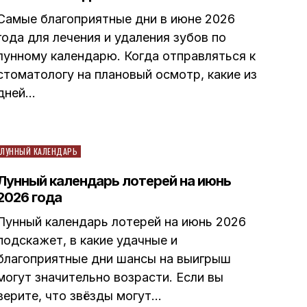
Самые благоприятные дни в июне 2026
года для лечения и удаления зубов по
лунному календарю. Когда отправляться к
стоматологу на плановый осмотр, какие из
дней…
Posted
ЛУННЫЙ КАЛЕНДАРЬ
in
Лунный календарь лотерей на июнь
2026 года
Лунный календарь лотерей на июнь 2026
подскажет, в какие удачные и
благоприятные дни шансы на выигрыш
могут значительно возрасти. Если вы
верите, что звёзды могут…