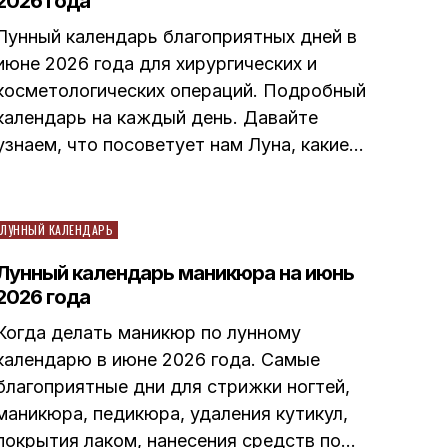
2026 года
Лунный календарь благоприятных дней в
июне 2026 года для хирургических и
косметологических операций. Подробный
календарь на каждый день. Давайте
узнаем, что посоветует нам Луна, какие…
Posted
ЛУННЫЙ КАЛЕНДАРЬ
in
Лунный календарь маникюра на июнь
2026 года
Когда делать маникюр по лунному
календарю в июне 2026 года. Самые
благоприятные дни для стрижки ногтей,
маникюра, педикюра, удаления кутикул,
покрытия лаком, нанесения средств по…