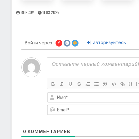
AUTHOR:
PUBLISHED
BLINCOV
11.03.2025
DATE:
авторизуйтесь
Войти через
{}
[
0
КОММЕНТАРИЕВ