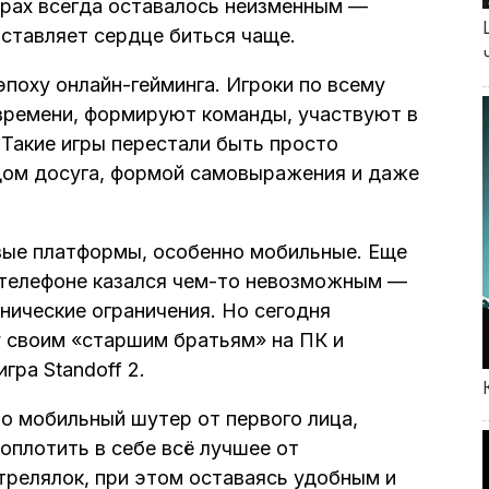
ерах всегда оставалось неизменным —
аставляет сердце биться чаще.
поху онлайн-гейминга. Игроки по всему
времени, формируют команды, участвуют в
 Такие игры перестали быть просто
дом досуга, формой самовыражения и даже
вые платформы, особенно мобильные. Еще
 телефоне казался чем-то невозможным —
хнические ограничения. Но сегодня
 своим «старшим братьям» на ПК и
гра Standoff 2.
то мобильный шутер от первого лица,
оплотить в себе всё лучшее от
трелялок, при этом оставаясь удобным и