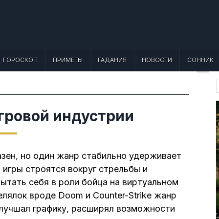
 Лунный календарь, Приметы, Что не
еты, точный гороскоп и толкование снов. Читайте, что можно и нельзя де
ГОРОСКОП
ПРИМЕТЫ
ГАДАНИЯ
НОВОСТИ
СОННИК
f
гровой индустрии
зен, но один жанр стабильно удерживает
 игры строятся вокруг стрельбы и
пытать себя в роли бойца на виртуальном
елялок вроде Doom и Counter-Strike жанр
улучшал графику, расширял возможности