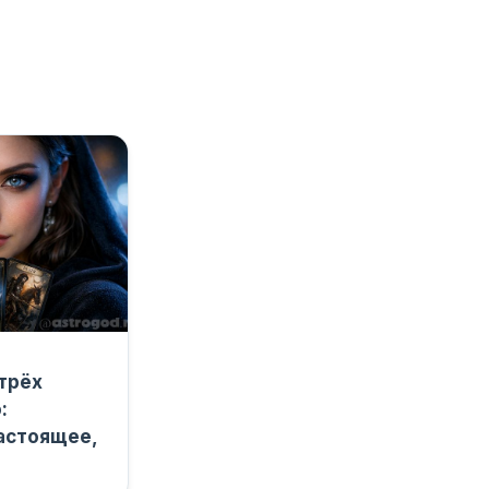
 трёх
:
астоящее,