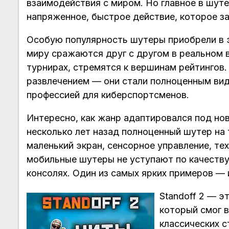
взаимодействия с миром. Но главное в шут
напряженное, быстрое действие, которое з
Особую популярность шутеры приобрели в э
миру сражаются друг с другом в реальном 
турнирах, стремятся к вершинам рейтингов.
развлечением — они стали полноценным ви
профессией для киберспортсменов.
Интересно, как жанр адаптировался под но
несколько лет назад полноценный шутер на
маленький экран, сенсорное управление, те
мобильные шутеры не уступают по качеству
консолях. Один из самых ярких примеров — и
Standoff 2 — э
который смог в
классических с