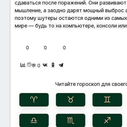
сдаваться после поражений. Они развивают
мышление, а заодно дарят мощный выброс а
поэтому шутеры остаются одними из самых
мире — будь то на компьютере, консоли ил
👍
❤️
😂
0
0
0
💬 0
Читайте гороскоп для своего
♈︎
♉︎
♊︎
♎︎
♏︎
♐︎