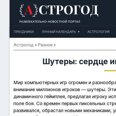
Skip
to
content
Астрогод: Праздники сегодня,
Календарь праздников и астрология. Фазы луны, народные прим
ПРАЗДНИКИ
ЛУННЫЙ КАЛЕНДАРЬ
АСТРОЛОГИЯ
Астрогод
›
Разное
›
Шутеры: сердце и
Мир компьютерных игр огромен и разнообра
внимание миллионов игроков — шутеры. Эти
динамичного геймплея, предлагая игроку ис
поле боя. Со времен первых пиксельных стр
развивался, обрастал новыми механиками, 