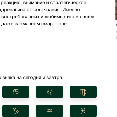
 реакцию, внимание и стратегическое
дреналина от состязания. Именно
 востребованных и любимых игр во всём
и даже карманном смартфоне.
 знака на сегодня и завтра:
♋︎
♌︎
♍︎
♑︎
♒︎
♓︎