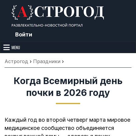
Skip
to
content
Войти
Астрогод: Праздники сегодня,
Календарь праздников и астрология. Фазы луны, народные
приметы, точный гороскоп и толкование снов. Читайте, что можно и
MENU
Лунный календарь, Приметы,
нельзя делать сегодня, на Астрогод.ру.
Что нельзя делать, Гороскопы и
Астрогод
›
Праздники
›
Сонник
Когда Всемирный день
почки в 2026 году
Каждый год во второй четверг марта мировое
медицинское сообщество объединяется