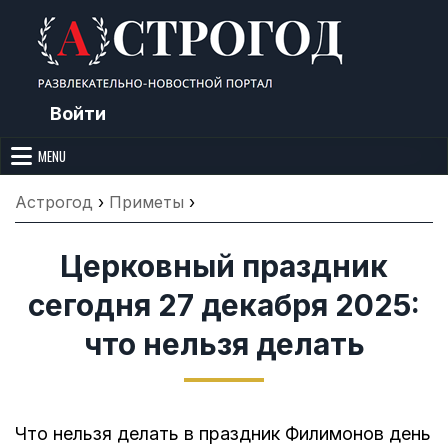
Skip
to
content
Войти
Астрогод: Праздники сегодня,
Календарь праздников и астрология. Фазы луны, народные
приметы, точный гороскоп и толкование снов. Читайте, что можно и
MENU
Лунный календарь, Приметы,
нельзя делать сегодня, на Астрогод.ру.
Что нельзя делать, Гороскопы и
Астрогод
›
Приметы
›
Сонник
Церковный праздник
сегодня 27 декабря 2025:
что нельзя делать
Что нельзя делать в праздник Филимонов день