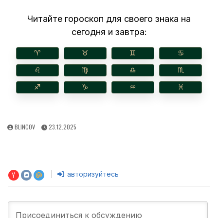
Читайте гороскоп для своего знака на
сегодня и завтра:
♈︎
♉︎
♊︎
♋︎
♌︎
♍︎
♎︎
♏︎
♐︎
♑︎
♒︎
♓︎
AUTHOR:
PUBLISHED
BLINCOV
23.12.2025
DATE:
авторизуйтесь