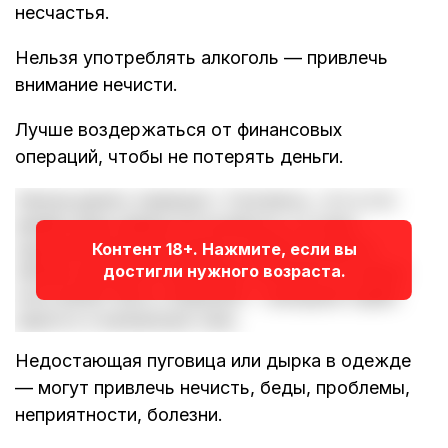
несчастья.
Нельзя употреблять алкоголь — привлечь
внимание нечисти.
Лучше воздержаться от финансовых
операций, чтобы не потерять деньги.
Нельзя делать приворот. Считалось, что в это
время грань миров истончается, и к ложу
одинокой женщины может прийти Суккуб в
Контент 18+. Нажмите, если вы
достигли нужного возраста.
облике желанного мужчины. Расплата за такую
ночь может быть страшной — женщина теряет
красоту и жизненную силу.
Недостающая пуговица или дырка в одежде
— могут привлечь нечисть, беды, проблемы,
неприятности, болезни.