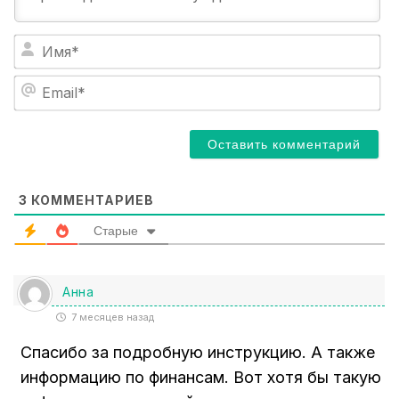
И
м
я
E
*
m
a
i
l
*
3
КОММЕНТАРИЕВ
Старые
Анна
7 месяцев назад
Спасибо за подробную инструкцию. А также
информацию по финансам. Вот хотя бы такую