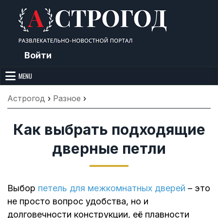
Skip
to
content
Войти
Астрогод: Праздники сегодня,
Календарь праздников и астрология. Фазы луны, народные
приметы, точный гороскоп и толкование снов. Читайте, что можно и
MENU
Лунный календарь, Приметы,
нельзя делать сегодня, на Астрогод.ру.
Что нельзя делать, Гороскопы и
Астрогод
›
Разное
›
Сонник
Как выбрать подходящие
дверные петли
Выбор
петель для межкомнатных дверей
– это
не просто вопрос удобства, но и
долговечности конструкции, её плавности