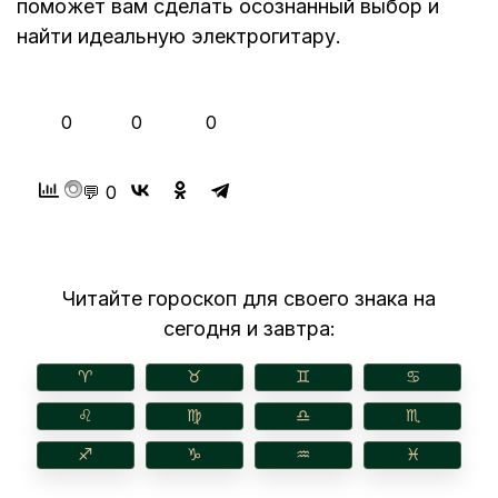
поможет вам сделать осознанный выбор и
найти идеальную электрогитару.
👍
❤️
😂
0
0
0
💬 0
Читайте гороскоп для своего знака на
сегодня и завтра:
♈︎
♉︎
♊︎
♋︎
♌︎
♍︎
♎︎
♏︎
♐︎
♑︎
♒︎
♓︎