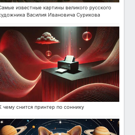
Самые известные картины великого русского
художника Василия Ивановича Сурикова
К чему снится принтер по соннику