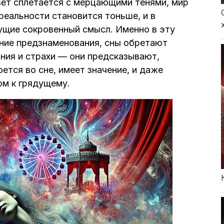
свет сплетается с мерцающими тенями, мир
реальности становится тоньше, и в
сущие сокровенный смысл. Именно в эту
вние предзнаменования, сны обретают
ния и страхи — они предсказывают,
ется во сне, имеет значение, и даже
ом к грядущему.