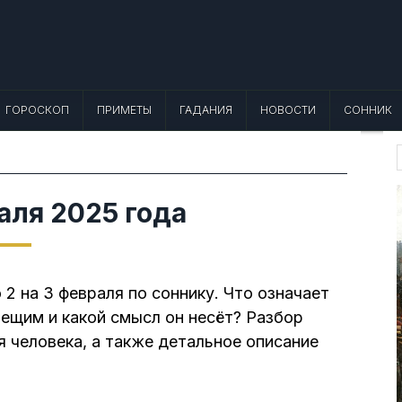
 Лунный календарь, Приметы, Что не
еты, точный гороскоп и толкование снов. Читайте, что можно и нельзя де
ГОРОСКОП
ПРИМЕТЫ
ГАДАНИЯ
НОВОСТИ
СОННИК
f
аля 2025 года
 2 на 3 февраля по соннику. Что означает
вещим и какой смысл он несёт? Разбор
я человека, а также детальное описание