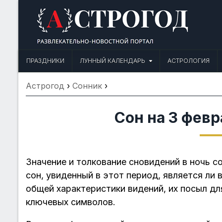
Skip
to
content
Астрогод: Праздники сегодня,
Календарь праздников и астрология. Фазы луны, народные прим
ПРАЗДНИКИ
ЛУННЫЙ КАЛЕНДАРЬ
АСТРОЛОГИЯ
Астрогод
›
Сонник
›
Сон на 3 февр
Значение и толкование сновидений в ночь со
сон, увиденный в этот период, является ли 
общей характеристики видений, их посыл дл
ключевых символов.