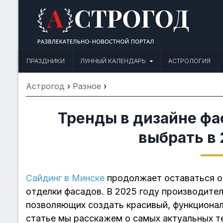
Skip
to
content
Астрогод: Праздники сегодня,
Календарь праздников и астрология. Фазы луны, народные прим
ПРАЗДНИКИ
ЛУННЫЙ КАЛЕНДАРЬ
АСТРОЛОГИЯ
Астрогод
›
Разное
›
Тренды в дизайне фа
выбрать в 
Сайдинг в Минске
продолжает оставаться о
отделки фасадов. В 2025 году производите
позволяющих создать красивый, функционал
статье мы расскажем о самых актуальных т