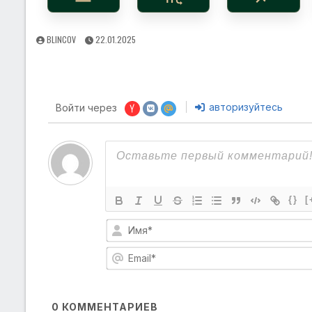
AUTHOR:
PUBLISHED
BLINCOV
22.01.2025
DATE:
авторизуйтесь
Войти через
{}
[
0
КОММЕНТАРИЕВ