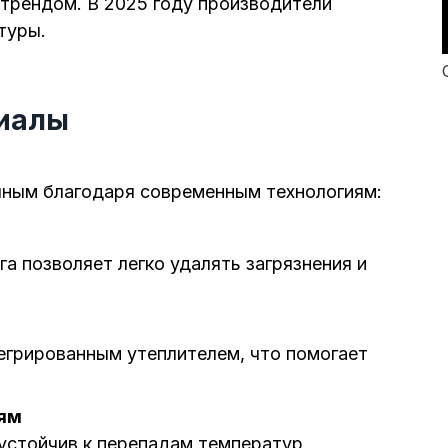
 трендом. В 2025 году производители
туры.
риалы
ичным благодаря современным технологиям:
а позволяет легко удалять загрязнения и
егрированным утеплителем, что помогает
иям
устойчив к перепадам температур,