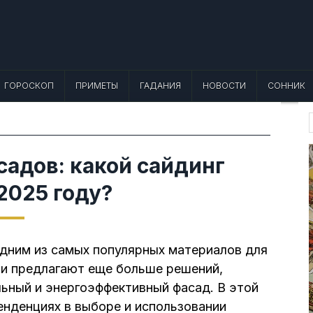
 Лунный календарь, Приметы, Что не
еты, точный гороскоп и толкование снов. Читайте, что можно и нельзя де
ГОРОСКОП
ПРИМЕТЫ
ГАДАНИЯ
НОВОСТИ
СОННИК
f
садов: какой сайдинг
2025 году?
дним из самых популярных материалов для
ли предлагают еще больше решений,
ьный и энергоэффективный фасад. В этой
енденциях в выборе и использовании