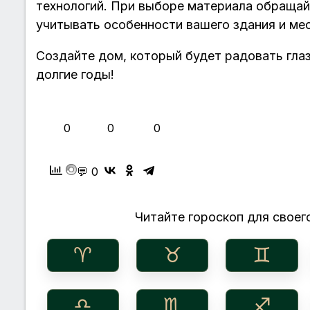
технологий. При выборе материала обращай
учитывать особенности вашего здания и мес
Создайте дом, который будет радовать глаз
долгие годы!
👍
❤️
😂
0
0
0
💬 0
Читайте гороскоп для своего
♈︎
♉︎
♊︎
♎︎
♏︎
♐︎