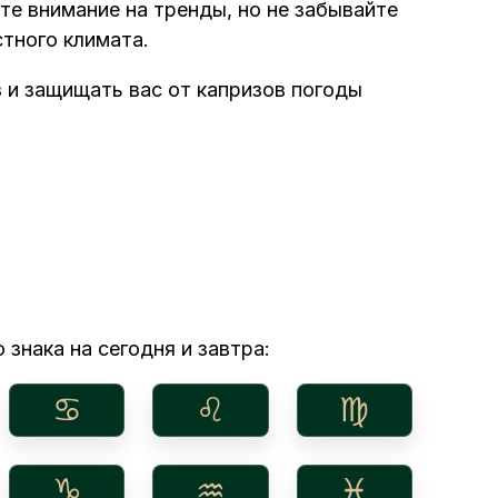
те внимание на тренды, но не забывайте
тного климата.
 и защищать вас от капризов погоды
 знака на сегодня и завтра:
♋︎
♌︎
♍︎
♑︎
♒︎
♓︎