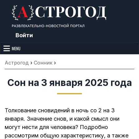
Skip
to
content
Войти
Астрогод: Праздники сегодня,
Календарь праздников и астрология. Фазы луны, народные
приметы, точный гороскоп и толкование снов. Читайте, что можно и
MENU
Лунный календарь, Приметы,
нельзя делать сегодня, на Астрогод.ру.
Что нельзя делать, Гороскопы и
Астрогод
›
Сонник
›
Сонник
Сон на 3 января 2025 года
Толкование сновидений в ночь со 2 на 3
января. Значение снов, и какой смысл они
могут нести для человека? Подробно
рассмотрим общую характеристику, а также